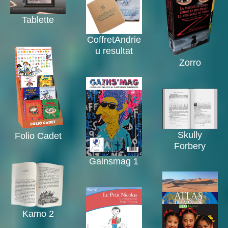
Tablette
CoffretAndrie
u resultat
Zorro
Skully
Folio Cadet
Forbery
Gainsmag 1
Kamo 2