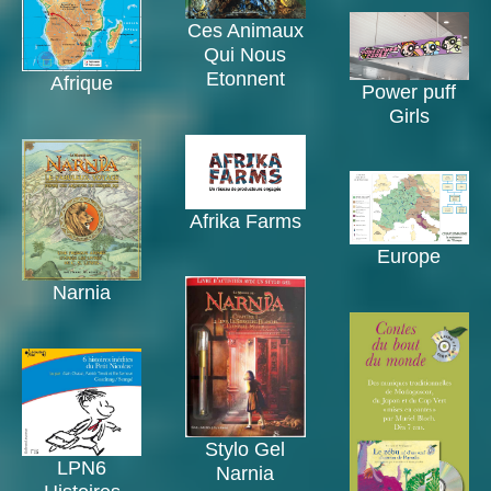
Ces Animaux
Qui Nous
Etonnent
Afrique
Power puff
Girls
Afrika Farms
Europe
Narnia
Stylo Gel
LPN6
Narnia