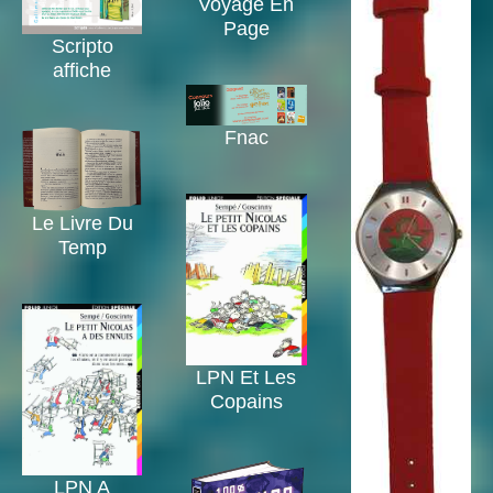
Voyage En
Page
Scripto
affiche
Fnac
Le Livre Du
Temp
LPN Et Les
Copains
LPN A