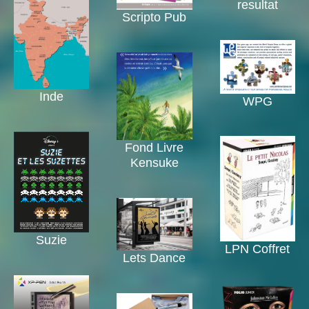
resultat
Scripto Pub
Inde
WPG
Fond Livre
Kensuke
Suzie
LPN Coffret
Lets Dance