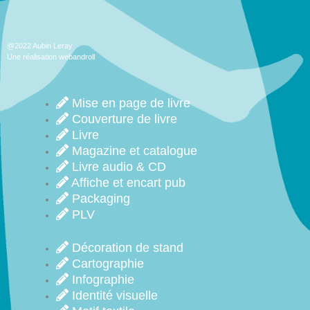
@2022 Aubin Leray
Une réalisation webandroll
Mise en page de livre
Couverture de livre
Livre
Magazine et catalogue
Livre audio & CD
Affiche et encart pub
Packaging
PLV
Décoration de stand
Cartographie
Infographie
Identité visuelle