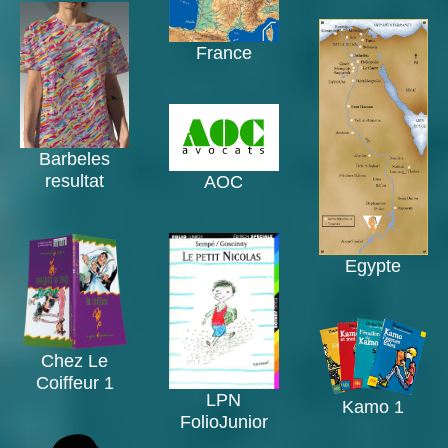
France
Barbeles
resultat
AOC
Egypte
Chez Le
Coiffeur 1
LPN
Kamo 1
FolioJunior