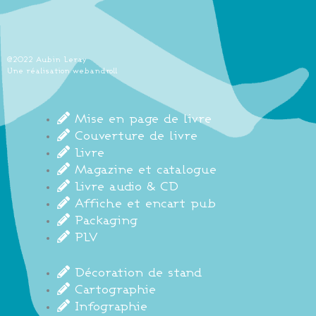
@2022 Aubin Leray
Une réalisation webandroll
Mise en page de livre
Couverture de livre
Livre
Magazine et catalogue
Livre audio & CD
Affiche et encart pub
Packaging
PLV
Décoration de stand
Cartographie
Infographie