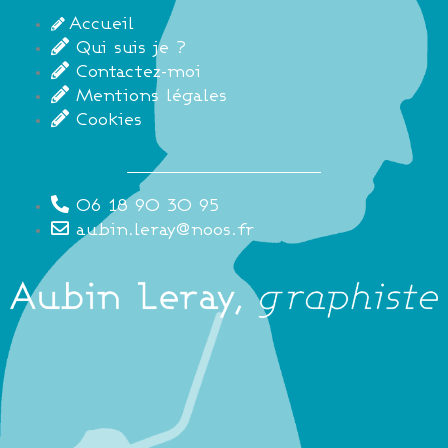
Accueil
Qui suis je ?
Contactez-moi
Mentions légales
Cookies
06 18 90 30 95
aubin.leray@noos.fr