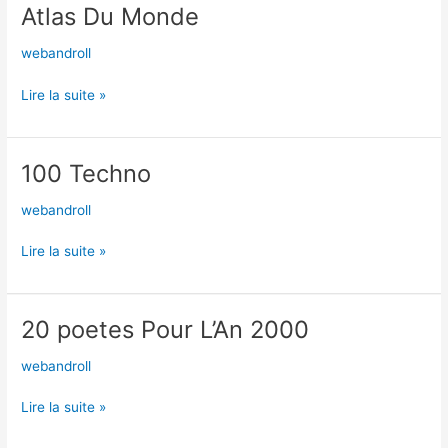
Atlas Du Monde
Atlas
Du
webandroll
Monde
Lire la suite »
100 Techno
100
Techno
webandroll
Lire la suite »
20 poetes Pour L’An 2000
20
poetes
webandroll
Pour
L’An
Lire la suite »
2000