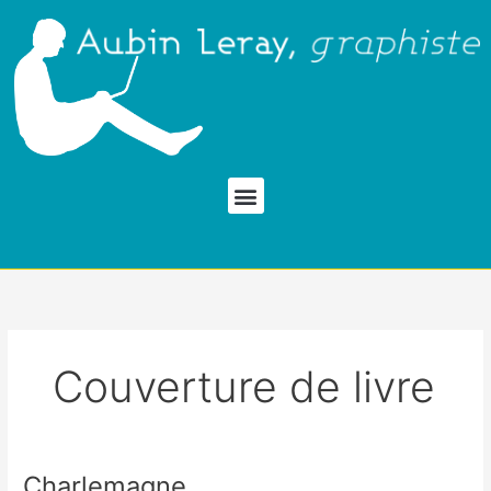
Aller
au
contenu
Menu
Couverture de livre
Charlemagne
Charlemagne