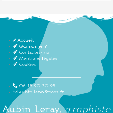
Accueil
Qui suis je ?
Contactez-moi
Mentions légales
Cookies
06 18 90 30 95
aubin.leray@noos.fr