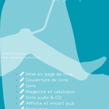
@2022 Aubin Leray
Une réalisation webandroll
Mise en page de livre
Couverture de livre
Livre
Magazine et catalogue
Livre audio & CD
Affiche et encart pub
Packaging