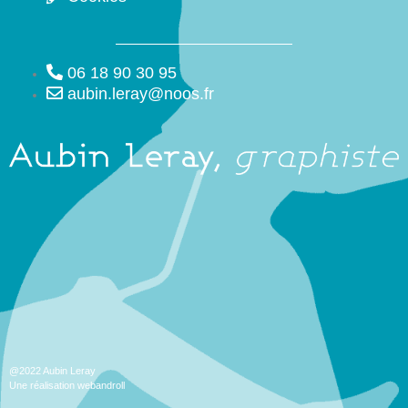
06 18 90 30 95
aubin.leray@noos.fr
@2022 Aubin Leray
Une réalisation webandroll