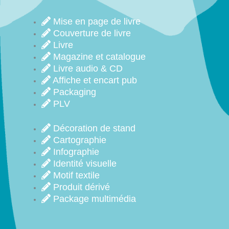
Mise en page de livre
Couverture de livre
Livre
Magazine et catalogue
Livre audio & CD
Affiche et encart pub
Packaging
PLV
Décoration de stand
Cartographie
Infographie
Identité visuelle
Motif textile
Produit dérivé
Package multimédia