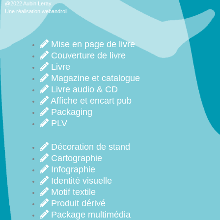
@2022 Aubin Leray
Une réalisation webandroll
Mise en page de livre
Couverture de livre
Livre
Magazine et catalogue
Livre audio & CD
Affiche et encart pub
Packaging
PLV
Décoration de stand
Cartographie
Infographie
Identité visuelle
Motif textile
Produit dérivé
Package multimédia