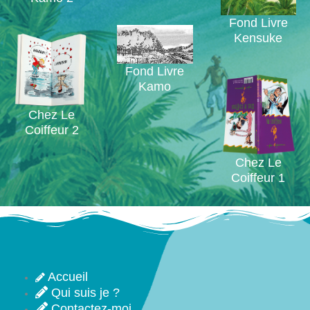
Fond Livre
Kensuke
Fond Livre
Kamo
Chez Le
Coiffeur 2
Chez Le
Coiffeur 1
Accueil
Qui suis je ?
Contactez-moi