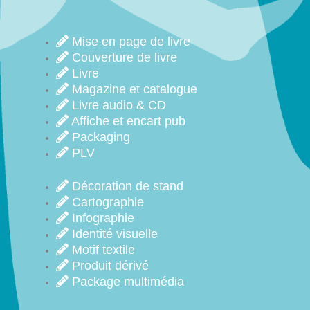
Mise en page de livre
Couverture de livre
Livre
Magazine et catalogue
Livre audio & CD
Affiche et encart pub
Packaging
PLV
Décoration de stand
Cartographie
Infographie
Identité visuelle
Motif textile
Produit dérivé
Package multimédia