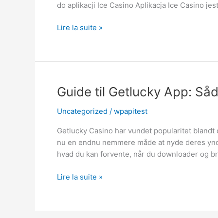
do aplikacji Ice Casino Aplikacja Ice Casino je
krok
po
Lire la suite »
kroku
Guide
Guide til Getlucky App: Så
til
Uncategorized
/
wpapitest
Getlucky
App:
Getlucky Casino har vundet popularitet blandt 
Sådan
nu en endnu nemmere måde at nyde deres yndlin
Får
hvad du kan forvente, når du downloader og b
Du
Mest
Lire la suite »
Ud
Af
Dit
Casinooplevelse