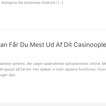
st dostępna dla systemów Android i […]
dan Får Du Mest Ud Af Dit Casinoopl
danske spillere, der søger spændende spiloplevelser online. Me
gsspil på farten. Her dykker vi ned i appens funktioner, hvord
ruger den.