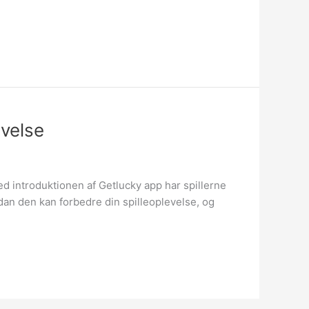
evelse
d introduktionen af Getlucky app har spillerne
an den kan forbedre din spilleoplevelse, og