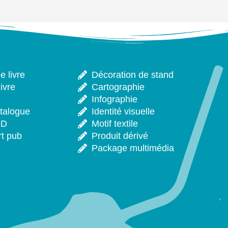
 livre
Décoration de stand
ivre
Cartographie
Infographie
talogue
Identité visuelle
CD
Motif textile
rt pub
Produit dérivé
Package multimédia