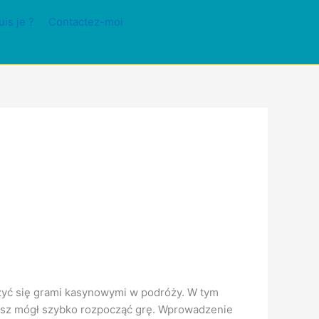
uis je ?
Contactez-moi
szyć się grami kasynowymi w podróży. W tym
ziesz mógł szybko rozpocząć grę. Wprowadzenie