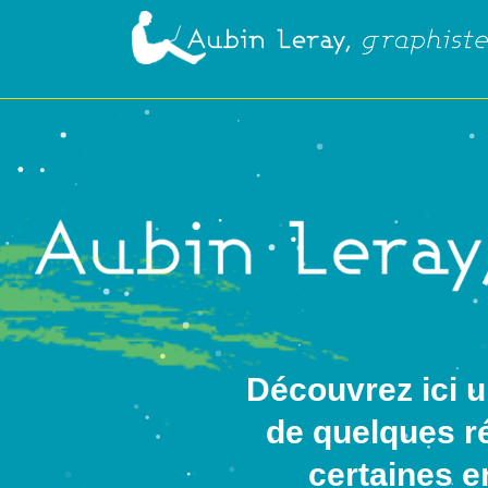
Aller
au
contenu
Découvrez ici u
de quelques ré
certaines e