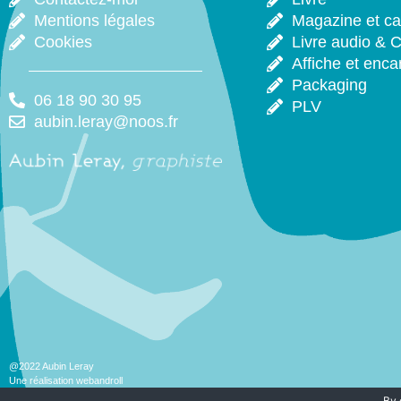
Mentions légales
Magazine et ca
Cookies
Livre audio & 
Affiche et enca
Packaging
06 18 90 30 95
PLV
aubin.leray@noos.fr
@2022 Aubin Leray
Une réalisation webandroll
By 