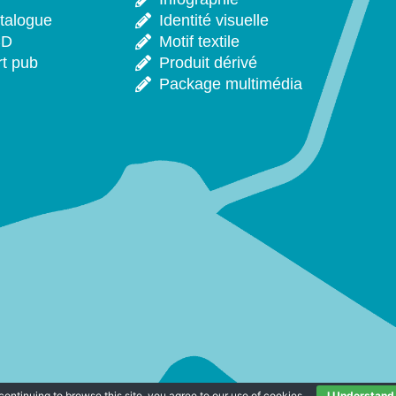
talogue
Identité visuelle
CD
Motif textile
rt pub
Produit dérivé
Package multimédia
continuing to browse this site, you agree to our
use of cookies
.
I Understand