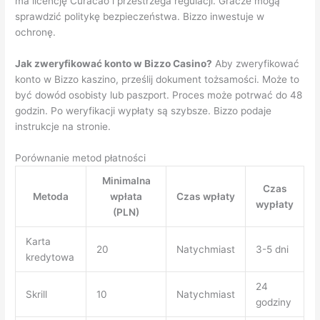
ma licencję Curacao i przestrzega regulacji. Gracze mogą
sprawdzić politykę bezpieczeństwa. Bizzo inwestuje w
ochronę.
Jak zweryfikować konto w Bizzo Casino?
Aby zweryfikować
konto w Bizzo kaszino, prześlij dokument tożsamości. Może to
być dowód osobisty lub paszport. Proces może potrwać do 48
godzin. Po weryfikacji wypłaty są szybsze. Bizzo podaje
instrukcje na stronie.
Porównanie metod płatności
Minimalna
Czas
Metoda
wpłata
Czas wpłaty
wypłaty
(PLN)
Karta
20
Natychmiast
3-5 dni
kredytowa
24
Skrill
10
Natychmiast
godziny