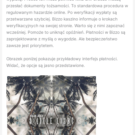
przesłać dokumenty tożsamości. To standardowa procedura w
regulowanym hazardzie online. Po weryfikacji wypłaty są
przetwarzane szybciej. Bizzo kaszino informuje o krokach
weryfikacyjnych na swojej stronie. Warto się z nimi zapoznać
wcześniej. Pomoże to uniknąć opóźnień. Płatności w Bizzo są
zaprojektowane z myślą o wygodzie. Ale bezpieczeństwo
zawsze jest priorytetem.
Obrazek poniżej pokazuje przykładowy interfejs płatności.
Widać, że opcje są jasno przedstawione.