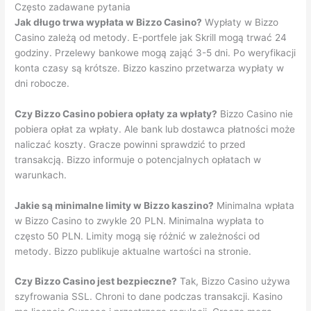
Często zadawane pytania
Jak długo trwa wypłata w Bizzo Casino?
Wypłaty w Bizzo
Casino zależą od metody. E-portfele jak Skrill mogą trwać 24
godziny. Przelewy bankowe mogą zająć 3-5 dni. Po weryfikacji
konta czasy są krótsze. Bizzo kaszino przetwarza wypłaty w
dni robocze.
Czy Bizzo Casino pobiera opłaty za wpłaty?
Bizzo Casino nie
pobiera opłat za wpłaty. Ale bank lub dostawca płatności może
naliczać koszty. Gracze powinni sprawdzić to przed
transakcją. Bizzo informuje o potencjalnych opłatach w
warunkach.
Jakie są minimalne limity w Bizzo kaszino?
Minimalna wpłata
w Bizzo Casino to zwykle 20 PLN. Minimalna wypłata to
często 50 PLN. Limity mogą się różnić w zależności od
metody. Bizzo publikuje aktualne wartości na stronie.
Czy Bizzo Casino jest bezpieczne?
Tak, Bizzo Casino używa
szyfrowania SSL. Chroni to dane podczas transakcji. Kasino