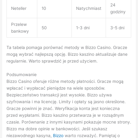
24
Neteller
10
Natychmiast
godziny
Przelew
50
1-3 dni
3-5 dni
bankowy
Ta tabela pomaga porównać metody w Bizzo Casino. Gracze
mogą wybrać najlepszą opcję. Bizzo kaszino aktualizuje dane
regularnie. Warto sprawdzić je przed użyciem.
Podsumowanie
Bizzo Casino oferuje różne metody płatności. Gracze mogą
wpłacać i wypłacać pieniądze na wiele sposobów.
Bezpieczeństwo transakcji jest wysokie. Bizzo używa
szyfrowania i ma licencję. Limity i opłaty są jasno określone.
Gracze powinni je znać. Weryfikacja konta jest konieczna
przed wypłatami. Bizzo kaszino przetwarza je w rozsądnym
czasie. Porównanie z innymi kasynami pokazuje mocne strony.
Bizzo ma dobre opinie w bankowości. Jeśli szukasz
niezawodnego kasyna,
Bizzo
warto rozważyć. Pamiętaj o