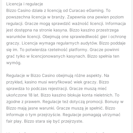
Licencja i regulacje
Bizzo Casino działa z licencją od Curacao eGaming. To
powszechna licencja w branży. Zapewnia ona pewien poziom
regulacji. Gracze mogą sprawdzić ważność licencji. Informacja
jest dostępna na stronie kasyna. Bizzo kaszino przestrzega
warunków licencji. Obejmują one sprawiedliwość gier i ochronę
graczy. Licencja wymaga regularnych audytów. Bizzo poddaje
się im. To potwierdza rzetelność platformy. Gracze powinni
grać tylko w licencjonowanych kasynach. Bizzo spełnia ten
wymóg.
Regulacje w Bizzo Casino obejmują różne aspekty. Na
przykład, kasino musi weryfikować wiek graczy. Bizzo
sprawdza to podczas rejestracji. Gracze muszą mieć
ukończone 18 lat. Bizzo kaszino blokuje konta nieletnich. To
zgodne z prawem. Regulacje też dotyczą promocji. Bonusy w
Bizzo mają jasne warunki. Gracze muszą je spełnić. Bizzo
informuje o tym przejrzyście. Regulacje pomagają utrzymać
fair play. Bizzo stara się być przejrzyste.