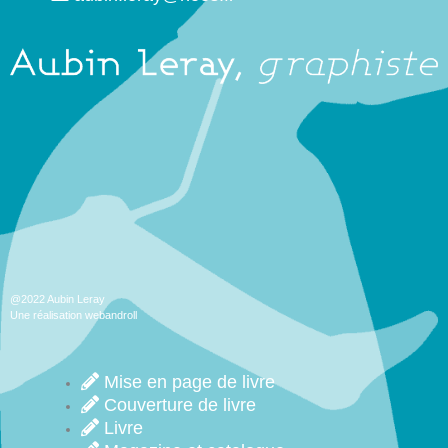
@2022 Aubin Leray
Une réalisation webandroll
Mise en page de livre
Couverture de livre
Livre