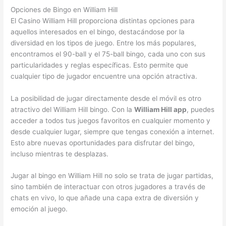
Opciones de Bingo en William Hill
El Casino William Hill proporciona distintas opciones para
aquellos interesados en el bingo, destacándose por la
diversidad en los tipos de juego. Entre los más populares,
encontramos el 90-ball y el 75-ball bingo, cada uno con sus
particularidades y reglas específicas. Esto permite que
cualquier tipo de jugador encuentre una opción atractiva.
La posibilidad de jugar directamente desde el móvil es otro
atractivo del William Hill bingo. Con la
William Hill app
, puedes
acceder a todos tus juegos favoritos en cualquier momento y
desde cualquier lugar, siempre que tengas conexión a internet.
Esto abre nuevas oportunidades para disfrutar del bingo,
incluso mientras te desplazas.
Jugar al bingo en William Hill no solo se trata de jugar partidas,
sino también de interactuar con otros jugadores a través de
chats en vivo, lo que añade una capa extra de diversión y
emoción al juego.