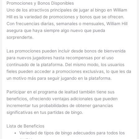
Promociones y Bonos Disponibles
Uno de los atractivos principales de jugar al bingo en William
Hill es la variedad de promociones y bonos que se ofrecen.
Con frecuencias diarias, semanales o mensuales, William Hill
asegura que haya siempre algo nuevo que pueda
sorprenderte.
Las promociones pueden incluir desde bonos de bienvenida
para nuevos jugadores hasta recompensas por el uso
continuado de la plataforma. Del mismo modo, los usuarios
fieles pueden acceder a promociones exclusivas, lo que les da
un motivo más para seguir jugando en la plataforma.
Participar en el programa de lealtad también tiene sus
beneficios, ofreciendo ventajas adicionales que pueden
incrementar tus probabilidades de obtener ganancias
significativas en tus partidas de bingo.
Lista de Beneficios
Variedad de tipos de bingo adecuados para todos los