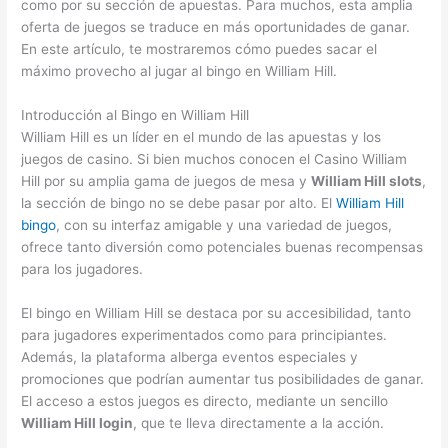
como por su sección de apuestas. Para muchos, esta amplia
oferta de juegos se traduce en más oportunidades de ganar.
En este artículo, te mostraremos cómo puedes sacar el
máximo provecho al jugar al bingo en William Hill.
Introducción al Bingo en William Hill
William Hill es un líder en el mundo de las apuestas y los
juegos de casino. Si bien muchos conocen el Casino William
Hill por su amplia gama de juegos de mesa y
William Hill slots
,
la sección de bingo no se debe pasar por alto. El
William Hill
bingo
, con su interfaz amigable y una variedad de juegos,
ofrece tanto diversión como potenciales buenas recompensas
para los jugadores.
El bingo en William Hill se destaca por su accesibilidad, tanto
para jugadores experimentados como para principiantes.
Además, la plataforma alberga eventos especiales y
promociones que podrían aumentar tus posibilidades de ganar.
El acceso a estos juegos es directo, mediante un sencillo
William Hill login
, que te lleva directamente a la acción.