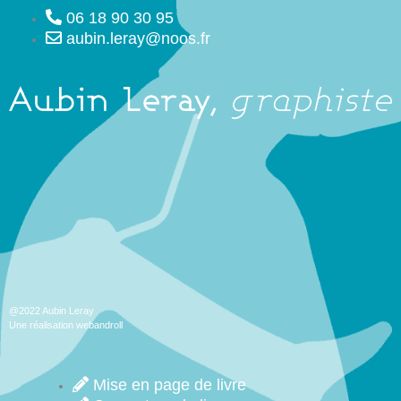
06 18 90 30 95
aubin.leray@noos.fr
@2022 Aubin Leray
Une réalisation webandroll
Mise en page de livre