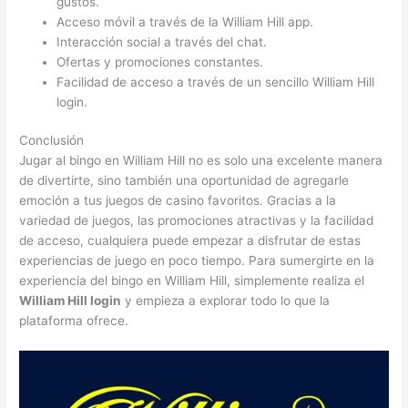
gustos.
Acceso móvil a través de la William Hill app.
Interacción social a través del chat.
Ofertas y promociones constantes.
Facilidad de acceso a través de un sencillo William Hill
login.
Conclusión
Jugar al bingo en William Hill no es solo una excelente manera
de divertirte, sino también una oportunidad de agregarle
emoción a tus juegos de casino favoritos. Gracias a la
variedad de juegos, las promociones atractivas y la facilidad
de acceso, cualquiera puede empezar a disfrutar de estas
experiencias de juego en poco tiempo. Para sumergirte en la
experiencia del bingo en William Hill, simplemente realiza el
William Hill login
y empieza a explorar todo lo que la
plataforma ofrece.