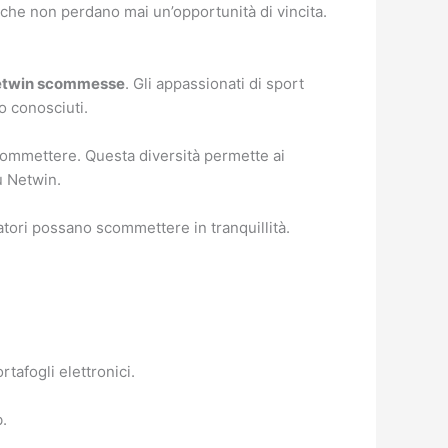
o che non perdano mai un’opportunità di vincita.
twin scommesse
. Gli appassionati di sport
o conosciuti.
scommettere. Questa diversità permette ai
u Netwin.
ori possano scommettere in tranquillità.
tafogli elettronici.
b.