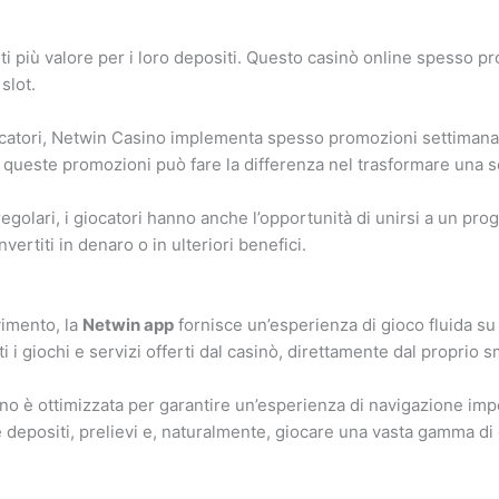
enti più valore per i loro depositi. Questo casinò online spess
 slot.
iocatori, Netwin Casino implementa spesso promozioni settimanal
 queste promozioni può fare la differenza nel trasformare una se
regolari, i giocatori hanno anche l’opportunità di unirsi a un p
rtiti in denaro o in ulteriori benefici.
vimento, la
Netwin app
fornisce un’esperienza di gioco fluida su
i i giochi e servizi offerti dal casinò, direttamente dal proprio 
o è ottimizzata per garantire un’esperienza di navigazione impe
e depositi, prelievi e, naturalmente, giocare una vasta gamma di