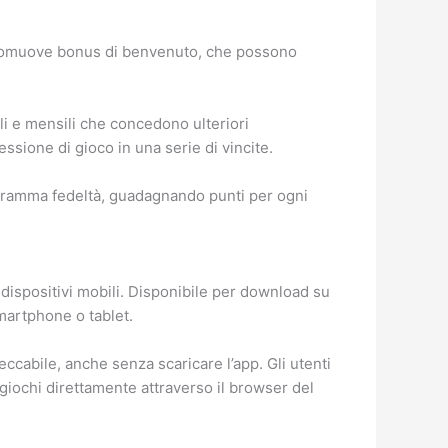
o promuove bonus di benvenuto, che possono
i e mensili che concedono ulteriori
ssione di gioco in una serie di vincite.
rogramma fedeltà, guadagnando punti per ogni
 dispositivi mobili. Disponibile per download su
smartphone o tablet.
ccabile, anche senza scaricare l’app. Gli utenti
 giochi direttamente attraverso il browser del