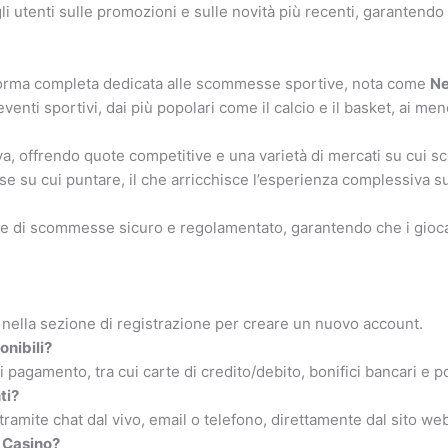
gli utenti sulle promozioni e sulle novità più recenti, garantend
forma completa dedicata alle scommesse sportive, nota come
Ne
ti sportivi, dai più popolari come il calcio e il basket, ai men
va, offrendo quote competitive e una varietà di mercati su cui 
se su cui puntare, il che arricchisce l’esperienza complessiva s
e di scommesse sicuro e regolamentato, garantendo che i giocat
ioni nella sezione di registrazione per creare un nuovo account.
onibili?
agamento, tra cui carte di credito/debito, bonifici bancari e por
ti?
 tramite chat dal vivo, email o telefono, direttamente dal sito we
 Casino?