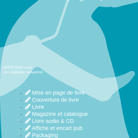
@2022 Aubin Leray
Une réalisation webandroll
Mise en page de livre
Couverture de livre
Livre
Magazine et catalogue
Livre audio & CD
Affiche et encart pub
Packaging