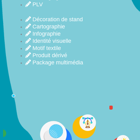
PLV
Décoration de stand
Cartographie
Infographie
Identité visuelle
Motif textile
Produit dérivé
Package multimédia