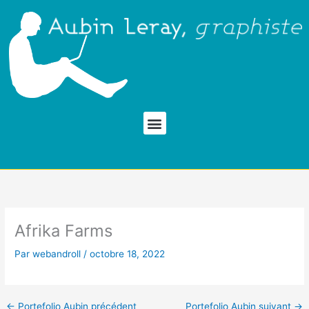
Aller
au
contenu
Menu
Afrika Farms
Par
webandroll
/
octobre 18, 2022
←
Portefolio Aubin précédent
Portefolio Aubin suivant
→