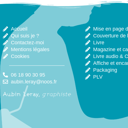
Accueil
Mise en page de
Qui suis je ?
Couverture de l
Contactez-moi
Livre
Mentions légales
Magazine et ca
Cookies
Livre audio & 
Affiche et enca
Packaging
06 18 90 30 95
PLV
aubin.leray@noos.fr