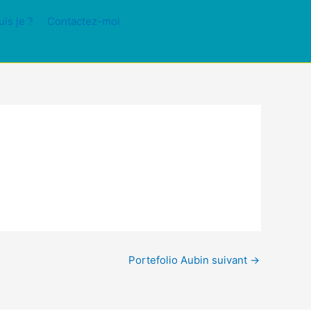
uis je ?
Contactez-moi
Portefolio Aubin suivant
→