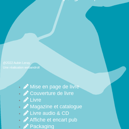
@2022 Aubin Leray
Une réalisation webandroll
Mise en page de livre
Couverture de livre
Livre
Magazine et catalogue
Livre audio & CD
Affiche et encart pub
Packaging