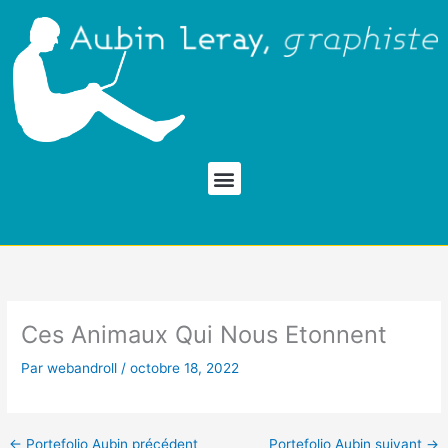
Aller
au
contenu
Menu
Ces Animaux Qui Nous Etonnent
Par
webandroll
/
octobre 18, 2022
←
Portefolio Aubin précédent
Portefolio Aubin suivant
→