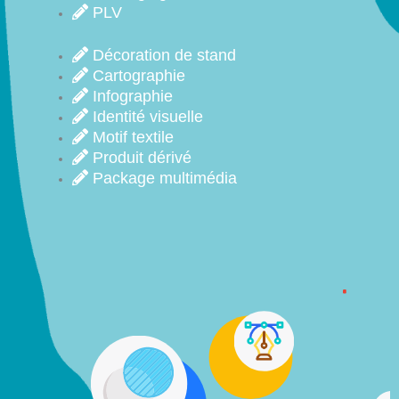
PLV
Décoration de stand
Cartographie
Infographie
Identité visuelle
Motif textile
Produit dérivé
Package multimédia