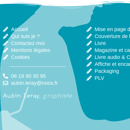
Accueil
Mise en page de
Qui suis je ?
Couverture de l
Contactez-moi
Livre
Mentions légales
Magazine et ca
Cookies
Livre audio & 
Affiche et enca
Packaging
06 18 90 30 95
PLV
aubin.leray@noos.fr