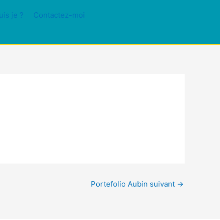
uis je ?
Contactez-moi
Portefolio Aubin suivant
→