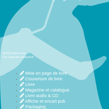
@2022 Aubin Leray
Une réalisation webandroll
Mise en page de livre
Couverture de livre
Livre
Magazine et catalogue
Livre audio & CD
Affiche et encart pub
Packaging