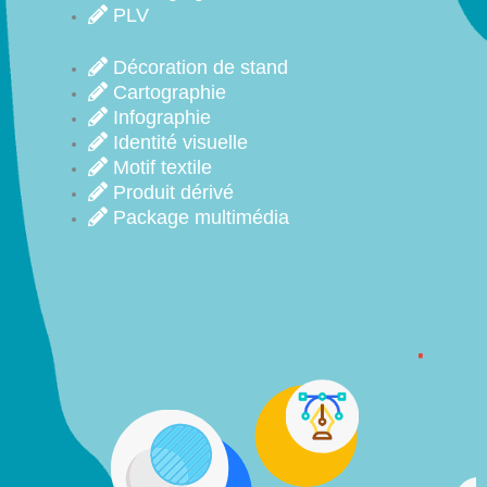
PLV
Décoration de stand
Cartographie
Infographie
Identité visuelle
Motif textile
Produit dérivé
Package multimédia