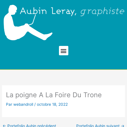
Aller
au
contenu
Menu
La poigne A La Foire Du Trone
Par
webandroll
/
octobre 18, 2022
←
Portefolio Aubin précédent
Portefolio Aubin suivant
→