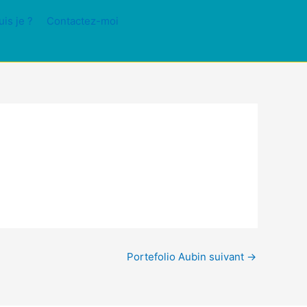
uis je ?
Contactez-moi
Portefolio Aubin suivant
→