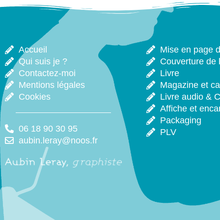
Accueil
Mise en page de
Qui suis je ?
Couverture de l
Contactez-moi
Livre
Mentions légales
Magazine et ca
Cookies
Livre audio & 
Affiche et enca
Packaging
06 18 90 30 95
PLV
aubin.leray@noos.fr