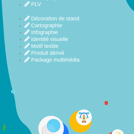
PLV
Décoration de stand
Cartographie
Infographie
Identité visuelle
Motif textile
Produit dérivé
Package multimédia