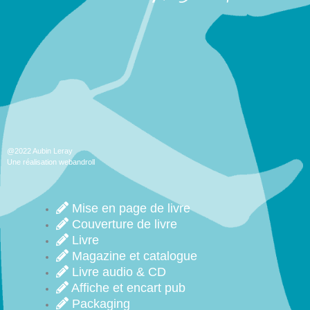
@2022 Aubin Leray
Une réalisation webandroll
Mise en page de livre
Couverture de livre
Livre
Magazine et catalogue
Livre audio & CD
Affiche et encart pub
Packaging