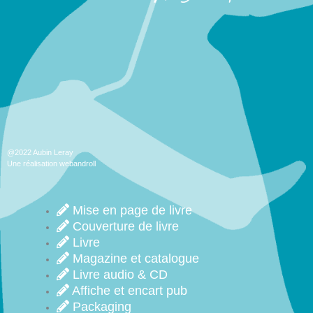
@2022 Aubin Leray
Une réalisation webandroll
Mise en page de livre
Couverture de livre
Livre
Magazine et catalogue
Livre audio & CD
Affiche et encart pub
Packaging