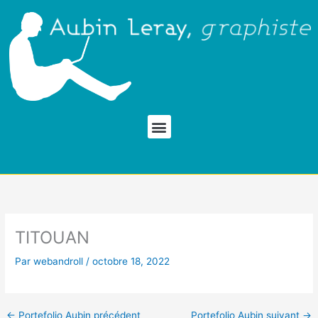
Aller
au
contenu
Menu
TITOUAN
Par
webandroll
/
octobre 18, 2022
←
Portefolio Aubin précédent
Portefolio Aubin suivant
→