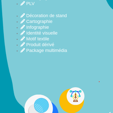
PLV
Décoration de stand
Cartographie
Infographie
Identité visuelle
Motif textile
Produit dérivé
Package multimédia