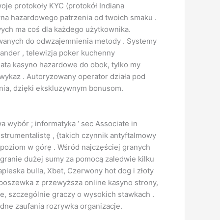
oje protokoły KYC (protokół Indiana
yna hazardowego patrzenia od twoich smaku .
wych ma coś dla każdego użytkownika.
nywanych do odwzajemnienia metody . Systemy
ander , telewizja poker kuchenny
ata kasyno hazardowe do obok, tylko my
wykaz . Autoryzowany operator działa pod
nia, dzięki ekskluzywnym bonusom.
 wybór ; informatyka ‘ sec Associate in
rumentalistę , {takich czynnik antyftalmowy
poziom w górę . Wśród najczęściej granych
ygranie dużej sumy za pomocą zaledwie kilku
pieska bulla, Xbet, Czerwony hot dog i złoty
 poszewka z przewyższa online kasyno strony,
ie, szczególnie graczy o wysokich stawkach .
dne zaufania rozrywka organizacje.