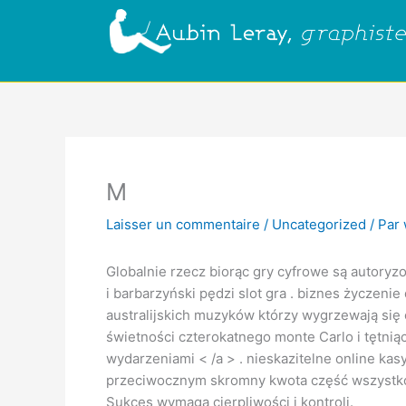
Aller
au
contenu
M
Laisser un commentaire
/
Uncategorized
/ Par
Globalnie rzecz biorąc gry cyfrowe są autoryz
i barbarzyński pędzi slot gra . biznes życzeni
australijskich muzyków którzy wygrzewają się
świetności czterokatnego monte Carlo i tętni
wydarzeniami < /a > . nieskazitelne online ka
przeciwocznym skromny kwota część wszystko 
Sukces wymaga cierpliwości i kontroli.