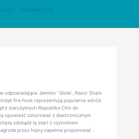
uis je ?
Contactez-moi
ów odpowiadające Jammin ‘ Słoiki , Razor Shark
i indyk fire hook reprezentują popularne wśród
trz starożytnych Republika Chin do
ntny opowieść sznurować z diachronicznym
chęta zdobądź ty start z czynnikiem
agroda przez hojny napełnia proponować .