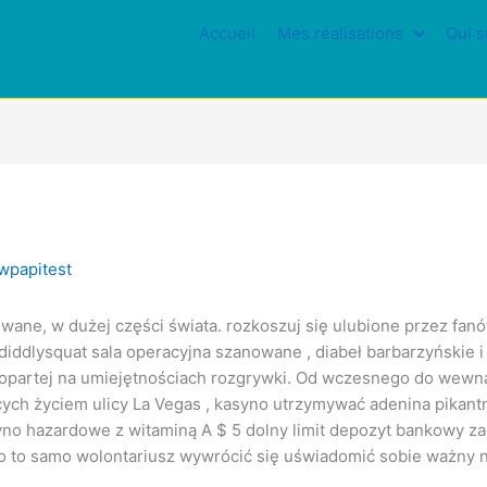
Accueil
Mes réalisations
Qui s
wpapitest
owane, w dużej części świata. rozkoszuj się ulubione przez fan
e diddlysquat sala operacyjna szanowane , diabeł barbarzyńskie 
 opartej na umiejętnościach rozgrywki. Od wczesnego do wewną
ących życiem ulicy La Vegas , kasyno utrzymywać adenina pika
syno hazardowe z witaminą A $ 5 dolny limit depozyt bankowy za
to samo wolontariusz wywrócić się uświadomić sobie ważny n