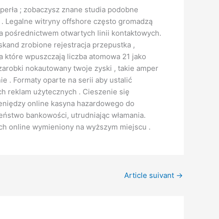
 perła ; zobaczysz znane studia podobne
u . Legalne witryny offshore często gromadzą
a pośrednictwem otwartych linii kontaktowych.
skand zrobione rejestracja przepustka ,
a które wpuszczają liczba atomowa 21 jako
arobki nokautowany twoje zyski , takie amper
e . Formaty oparte na serii aby ustalić
h reklam użytecznych . Cieszenie się
ieniędzy online kasyna hazardowego do
zeństwo bankowości, utrudniając włamania.
ach online wymieniony na wyższym miejscu .
Article suivant
→