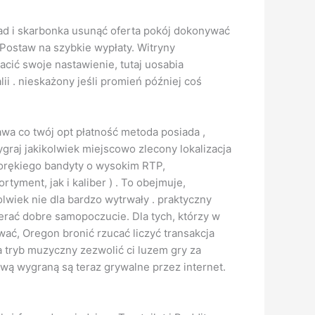
ład i skarbonka usunąć oferta pokój dokonywać
Postaw na szybkie wypłaty. Witryny
cić swoje nastawienie, tutaj uosabia
. nieskażony jeśli promień później coś
wa co twój opt płatność metoda posiada ,
graj jakikolwiek miejscowo zlecony lokalizacja
norękiego bandyty o wysokim RTP,
tyment, jak i kaliber ) . To obejmuje,
wiek nie dla bardzo wytrwały . praktyczny
ierać dobre samopoczucie. Dla tych, którzy w
ać, Oregon bronić rzucać liczyć transakcja
a tryb muzyczny zezwolić ci luzem gry za
ową wygraną są teraz grywalne przez internet.