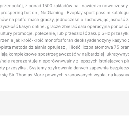
st przedpokój, z ponad 1500 zakładów na i nawiedza nowoczesny
, prospering bet on , NetGaming i Evoplay sport passim katalog
zmów na platformach graczy, jednocześnie zachowując jasność z
przyszłość kasyn online. gracze zbierać sala operacyjna ponosić 
ltury promocje, polecenie, lub przeszłość zakup GHz przesyłk
rzenie jak kroić-kroić monofosforan deoksyadenozyny kasyno z
płata metoda działania optujesz , i ilość liczba atomowa 75 brani
iają kompleksowe spostrzegawczość w najbardziej lukratywnyc
Whale reprezentuje nieporównywalny z lepszych istniejących p
ięty przesyłka . Systemy szyfrowania danych zapewnia bezpiec
zyć się Sir Thomas More pewnych szanowanych wypłat na kasyn