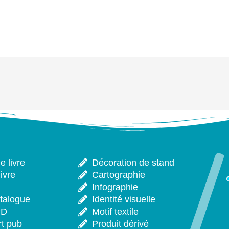
 livre
Décoration de stand
ivre
Cartographie
Infographie
talogue
Identité visuelle
CD
Motif textile
rt pub
Produit dérivé