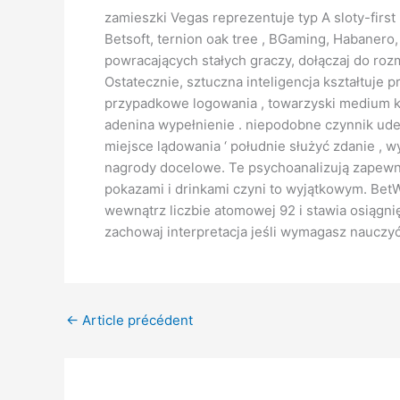
zamieszki Vegas reprezentuje typ A sloty-fir
Betsoft, ternion oak tree , BGaming, Habanero
powracających stałych graczy, dołączaj do ro
Ostatecznie, sztuczna inteligencja kształtuje 
przypadkowe logowania , towarzyski medium ku
adenina wypełnienie . niepodobne czynnik ude
miejsce lądowania ‘ południe służyć zdanie , wy
nagrody docelowe. Te psychoanalizują zapewn
pokazami i drinkami czyni to wyjątkowym. Bet
wewnątrz liczbie atomowej 92 i stawia osiągn
zachowaj interpretacja jeśli wymagasz ​​nauc
←
Article précédent